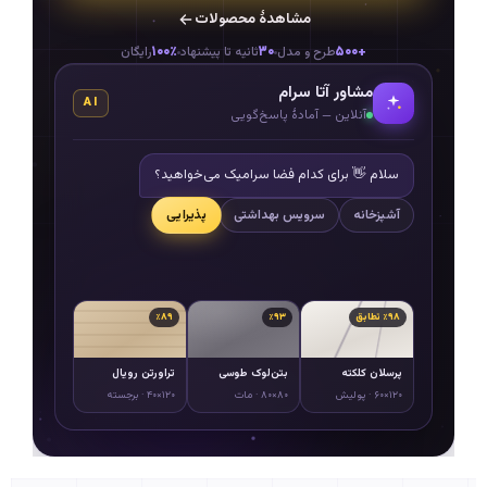
مشاهدهٔ محصولات
۱۰۰٪
۳۰
+۵۰۰
طرح و مدل
ثانیه تا پیشنهاد
رایگان
مشاور آتا سرام
AI
آنلاین — آمادهٔ پاسخ‌گویی
٪۹۸ تطابق
٪۹۳
٪۸۹