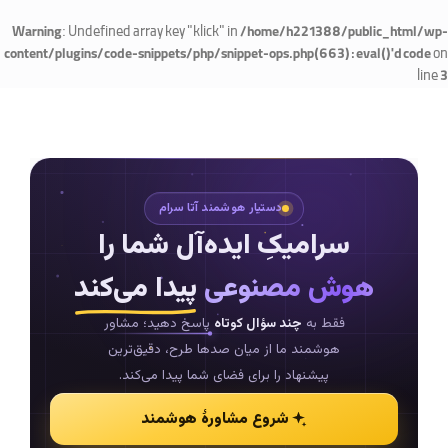
: Undefined array key "klick" in
Warning
/home/h221388/public_html/wp-
on
content/plugins/code-snippets/php/snippet-ops.php(663) : eval()'d code
line
3
دستیار هوشمند آتا سرام
سرامیکِ ایده‌آل شما را
هوش مصنوعی
پیدا می‌کند
فقط به
چند سؤال کوتاه
پاسخ دهید؛ مشاور
هوشمند ما از میان صدها طرح، دقیق‌ترین
پیشنهاد را برای فضای شما پیدا می‌کند.
شروع مشاورهٔ هوشمند