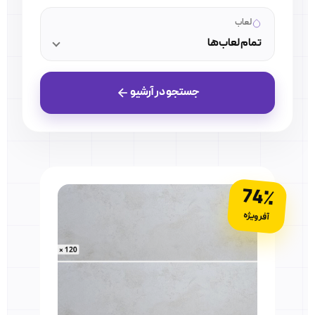
لعاب
تمام لعاب‌ها
جستجو در آرشیو
74٪
آفر ویژه