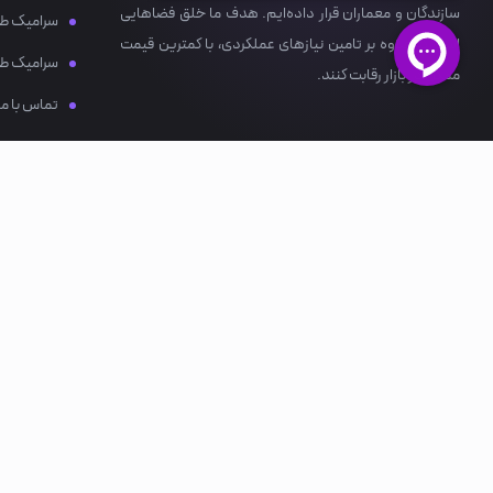
سازندگان و معماران قرار داده‌ایم. هدف ما خلق فضاهایی
سرامیک ط
است که علاوه بر تامین نیازهای عملکردی، با کمترین قیمت
سرامیک ط
ممکن در بازار رقابت کنند.
تماس با ما
درباره ما
دیگر راه‌های ارتباطی
OTHER CONTACT METHODS
اصفهان، شهرک صنعتی محمودآباد، خیابان ۴۰
info@ataceram.com