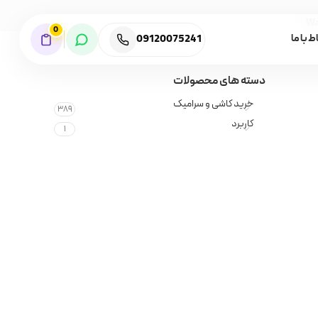
Wa
0
09120075241
ط با ما
دسته های محصولات
خرید کاشی و سرامیک
389
کاربرد
1