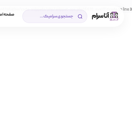
on line
/plugins/code-snippets/php/snippet-ops.php(663) : eval()'d code
3
آتا سرام
صفحه اص