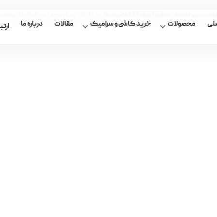
: Undefined array key "klick" in
rning
/home/h221388/public_html/wp-content
لی
محصولات
خرید کاشی و سرامیک
مقالات
درباره ما
ارتبا