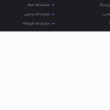
رح سنگ
سرامیک کف حیاط
وسی
سرامیک کف پذیرایی
سرامیک کف آشپزخانه
خرید سرامیک حمام
مجوزها
مسیرهای 
R ROUTES
LICENSES
اینستاگرام (tagram