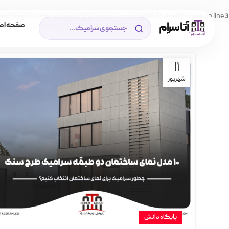
on line
/plugins/code-snippets/php/snippet-ops.php(663) : eval()'d code
3
آتا سرام
صفحه اص
11
شهریور
پایگاه دانش