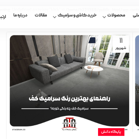
: Undefined array key "klick" in
rning
/home/h221388/public_html/wp-content
لی
محصولات
خرید کاشی و سرامیک
مقالات
درباره ما
ارتبا
11
شهریور
پایگاه دانش