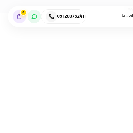
Wa
0
09120075241
ط با ما