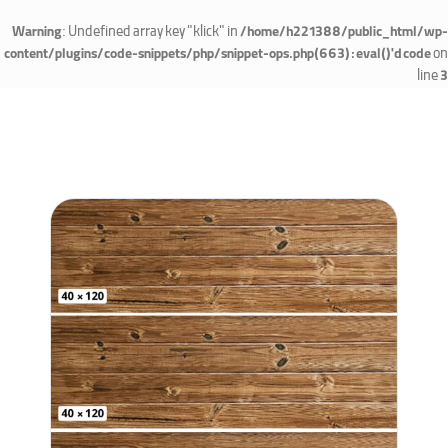
: Undefined array key "klick" in
Warning
/home/h221388/public_html/wp-
on
content/plugins/code-snippets/php/snippet-ops.php(663) : eval()'d code
line
3