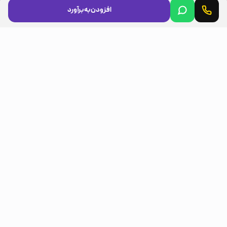
افزودن به برآورد
مجوزها
LICENSES
مسیرهای مشتری
CUSTOMER ROUTES
اینستاگرام (Instagram)
تلگرام (Telegram)