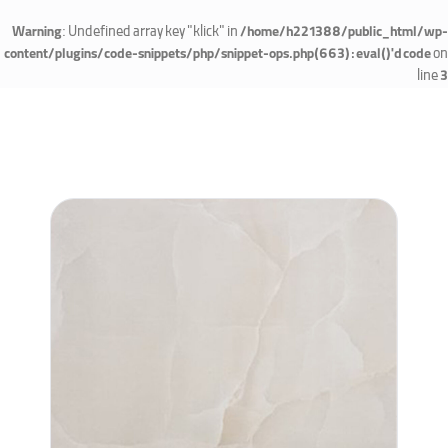
: Undefined array key "klick" in
Warning
/home/h221388/public_html/wp-
on
content/plugins/code-snippets/php/snippet-ops.php(663) : eval()'d code
line
3