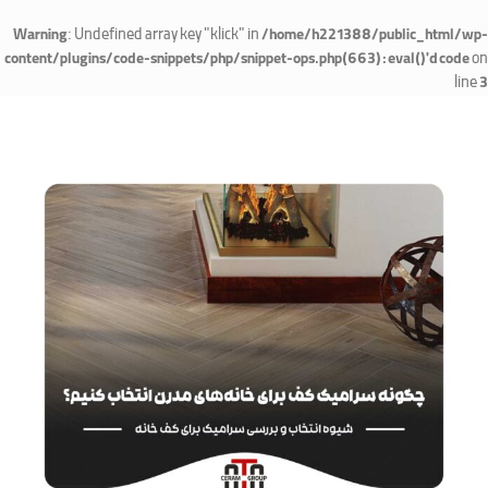
: Undefined array key "klick" in
Warning
/home/h221388/public_html/wp-
on
content/plugins/code-snippets/php/snippet-ops.php(663) : eval()'d code
line
3