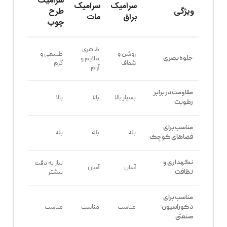
سرامیک
سرامیک
سرامیک
ویژگی
طرح
براق
مات
چوب
ظاهری
روشن و
طبیعی و
جلوه بصری
ملایم و
شفاف
گرم
آرام
مقاومت در برابر
بسیار بالا
بالا
بالا
رطوبت
مناسب برای
بله
بله
بله
فضاهای کوچک
نگهداری و
نیاز به دقت
آسان
آسان
بیشتر
نظافت
مناسب برای
مناسب
مناسب
مناسب
دکوراسیون
صنعتی