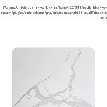
: Undefined array key "klick" in
Warning
/home/h221388/public_html/wp-
on
content/plugins/code-snippets/php/snippet-ops.php(663) : eval()'d code
line
3