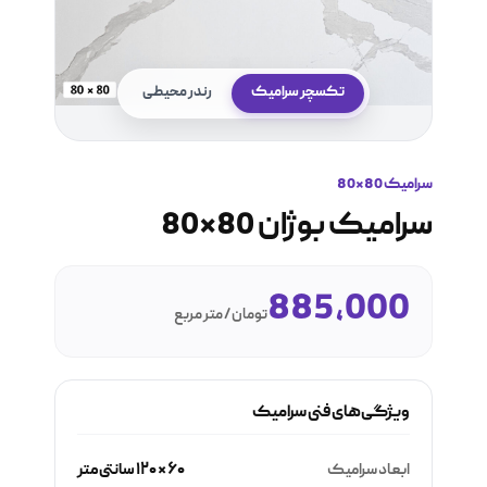
تکسچر سرامیک
رندر محیطی
سرامیک 80*80
سرامیک بوژان 80*80
885,000
تومان / متر مربع
ویژگی‌های فنی سرامیک
ابعاد سرامیک
۶۰ × ۱۲۰ سانتی‌متر