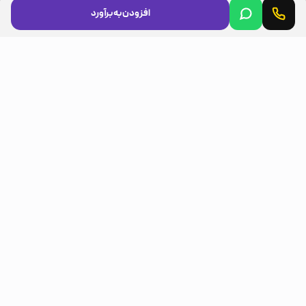
افزودن به برآورد
مجوزها
LICENSES
مسیرهای مشتری
CUSTOMER ROUTES
اینستاگرام (Instagram)
تلگرام (Telegram)