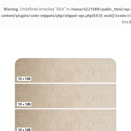
: Undefined array key "klick" in
Warning
/home/h221388/public_html/wp-
on
content/plugins/code-snippets/php/snippet-ops.php(663) : eval()'d code
line
3