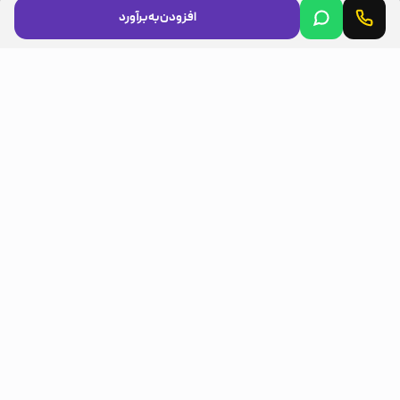
افزودن به برآورد
مجوزها
LICENSES
مسیرهای مشتری
CUSTOMER ROUTES
اینستاگرام (Instagram)
تلگرام (Telegram)