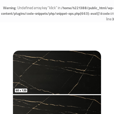
: Undefined array key "klick" in
Warning
/home/h221388/public_html/wp-
on
content/plugins/code-snippets/php/snippet-ops.php(663) : eval()'d code
line
3