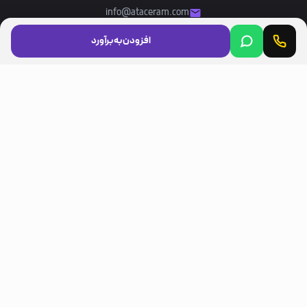
info@ataceram.com
افزودن به برآورد
مجوزها
LICENSES
مسیرهای مشتری
CUSTOMER ROUTES
اینستاگرام (Instagram)
تلگرام (Telegram)