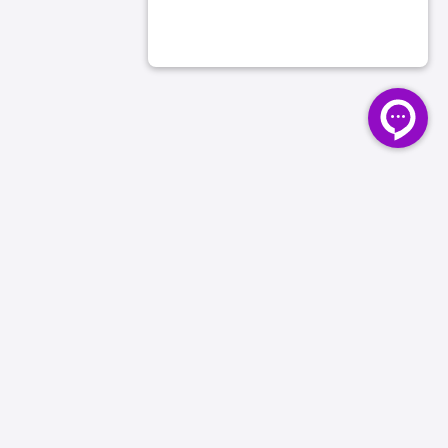
دستیار انتخاب
در سه سؤال،
سرامیک مناسب
پروژه‌ات را پیشنهاد می
فضا، سایز و رنگ را انتخاب کن؛ نتیجه بر اساس موجودی واقعی فروشگاه فیلتر می‌شود.
۱ · فضا
کاربرد سرامیک
دسته‌بندی سریع
بر اساس فضا
سرامیک بین کابینتی