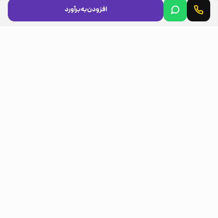
افزودن به برآورد
مجوزها
LICENSES
مسیرهای مشتری
CUSTOMER ROUTES
اینستاگرام (Instagram)
تلگرام (Telegram)