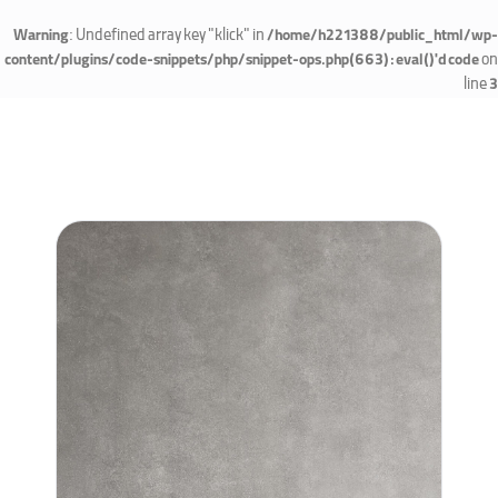
: Undefined array key "klick" in
Warning
/home/h221388/public_html/wp-
on
content/plugins/code-snippets/php/snippet-ops.php(663) : eval()'d code
line
3