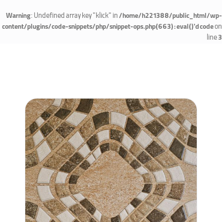
: Undefined array key "klick" in
Warning
/home/h221388/public_html/wp-
on
content/plugins/code-snippets/php/snippet-ops.php(663) : eval()'d code
line
3