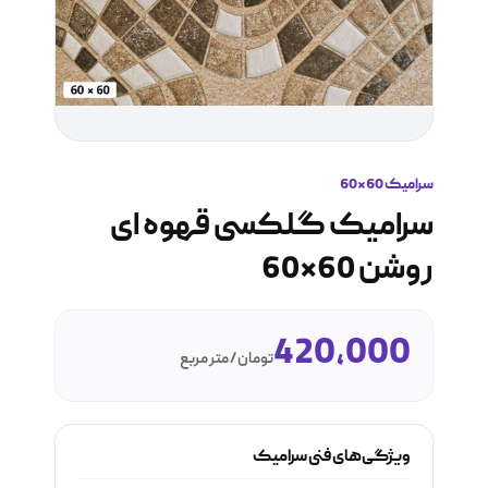
سرامیک 60*60
سرامیک گلکسی قهوه ای
روشن 60*60
420,000
تومان / متر مربع
ویژگی‌های فنی سرامیک