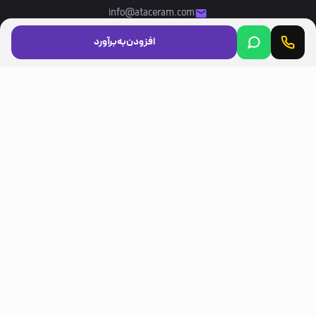
info@ataceram.com
افزودن به برآورد
مجوزها
LICENSES
مسیرهای مشتری
CUSTOMER ROUTES
اینستاگرام (Instagram)
تلگرام (Telegram)