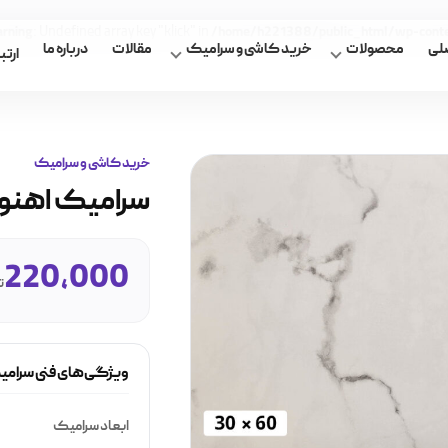
: Undefined array key "klick" in
rning
/home/h221388/public_html/wp-content
لی
محصولات
خرید کاشی و سرامیک
مقالات
درباره ما
ارتبا
خرید کاشی و سرامیک
سرامیک اهنود سف
220,000
ت
ویژگی‌های فنی سرام
ابعاد سرامیک