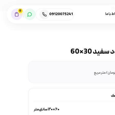
Wa
0
09120075241
ط با ما
ید 30*60
ومان / متر مربع
یک
۶۰ × ۱۲۰ سانتی‌متر