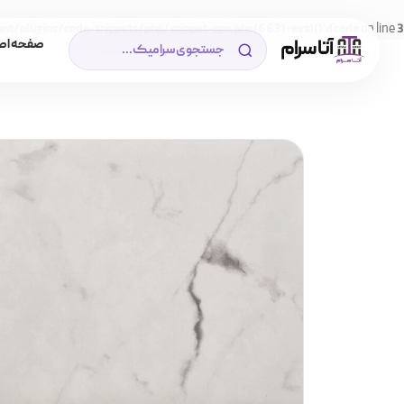
on line
/plugins/code-snippets/php/snippet-ops.php(663) : eval()'d code
3
آتا سرام
صفحه اص